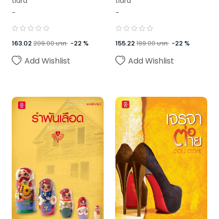
tiara
tiara
-
-
163.02
209.00
บาท
-
22
%
155.22
199.00
บาท
-
22
%
Add Wishlist
Add Wishlist