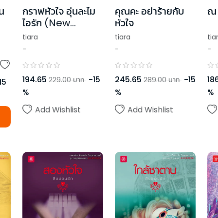
น
กราฟหัวใจ อุ่นละไม
คุณคะ อย่าร้ายกับ
ณ ท
ไอรัก (New
หัวใจ
Edition)
tiara
tiara
tia
-
-
-
194.65
-
15
245.65
-
15
186
229.00
บาท
289.00
บาท
15
%
%
%
Add Wishlist
Add Wishlist