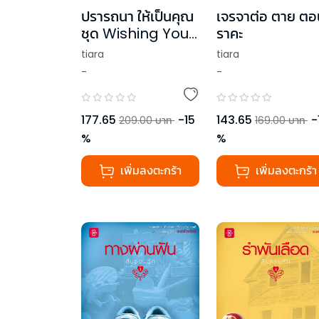
ปรารถนา ให้เป็นคุณ
เจรจาต่อ ตาย ตอ
ชุด Wishing You
ราคะ
ด้วยรัก และปรารถนา
tiara
tiara
-
-
177.65
-
15
143.65
-
209.00
บาท
169.00
บาท
%
%
เพิ่มลงตะกร้า
เพิ่มลงตะกร้า