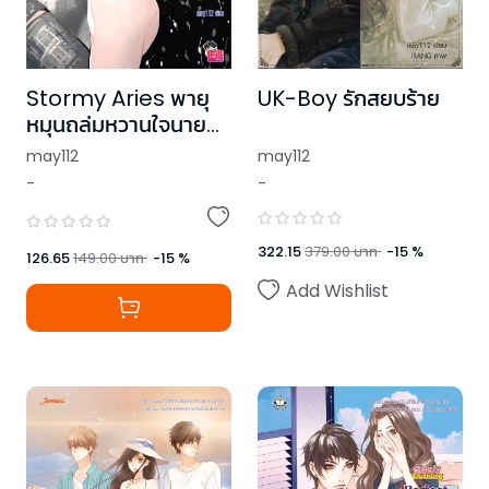
Stormy Aries พายุ
UK-Boy รักสยบร้าย
หมุนถล่มหวานใจนาย
จอมซ่าส์
may112
may112
-
-
322.15
379.00
บาท
-
15
%
126.65
149.00
บาท
-
15
%
Add Wishlist