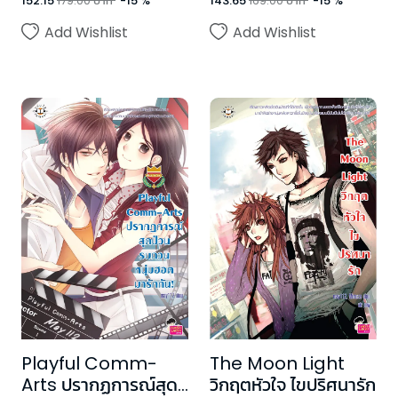
152.15
179.00
บาท
-
15
%
143.65
169.00
บาท
-
15
%
Add Wishlist
Add Wishlist
Playful Comm-
The Moon Light
Arts ปรากฏการณ์สุด
วิกฤตหัวใจ ไขปริศนารัก