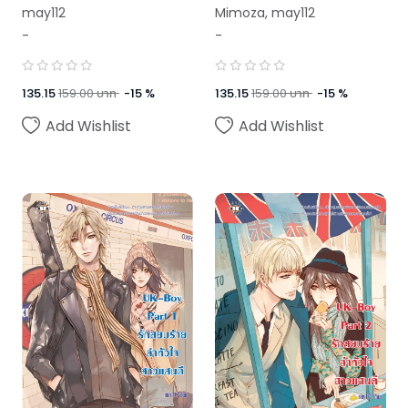
ป่วน รบกวนหนุ่มฮอต
may112
Mimoza
,
may112
มารักกัน! ชุด U Prince
-
-
135.15
159.00
บาท
-
15
%
135.15
159.00
บาท
-
15
%
Add Wishlist
Add Wishlist