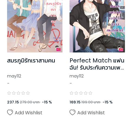
สมรภูมิรักเราสามคน
Perfect Match แฟน
ฉัน! รับประกันความเพ
อร์เฟ็กต์ ชุด Ugly
may112
may112
Duckling
-
-
237.15
279.00
บาท
-
15
%
169.15
199.00
บาท
-
15
%
Add Wishlist
Add Wishlist