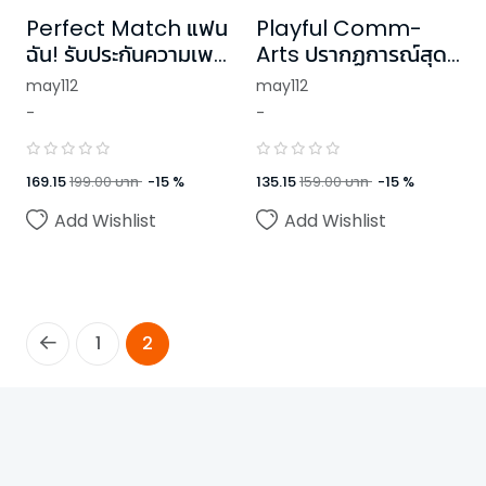
Perfect Match แฟน
Playful Comm-
ฉัน! รับประกันความเพ
Arts ปรากฏการณ์สุด
อร์เฟ็กต์ ชุด Ugly
ป่วน รบกวนหนุ่มฮอต
may112
may112
Duckling
มารักกัน! ชุด U Prince
-
-
169.15
199.00
บาท
-
15
%
135.15
159.00
บาท
-
15
%
Add Wishlist
Add Wishlist
1
2