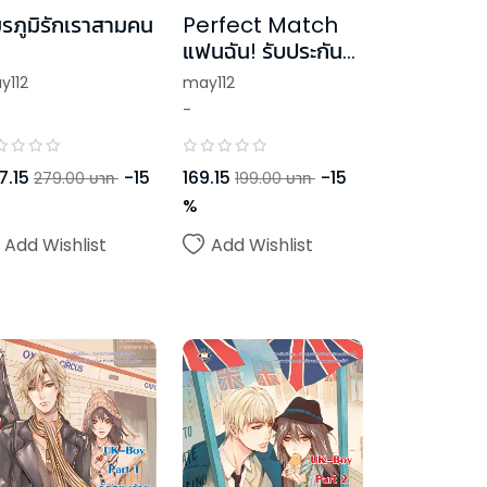
รภูมิรักเราสามคน
Perfect Match
แฟนฉัน! รับประกัน
ความเพอร์เฟ็กต์ ชุด
y112
may112
Ugly Duckling
-
7.15
-
15
169.15
-
15
279.00
บาท
199.00
บาท
%
Add Wishlist
Add Wishlist