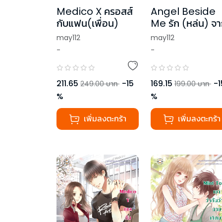
Medico X ครอสส์
Angel Beside
กับแฟน(เพื่อน)
Me รัก (หล่น) จ
ฟากฟ้า
may112
may112
-
-
211.65
-
15
169.15
-
1
249.00
บาท
199.00
บาท
%
%
เพิ่มลงตะกร้า
เพิ่มลงตะกร้า