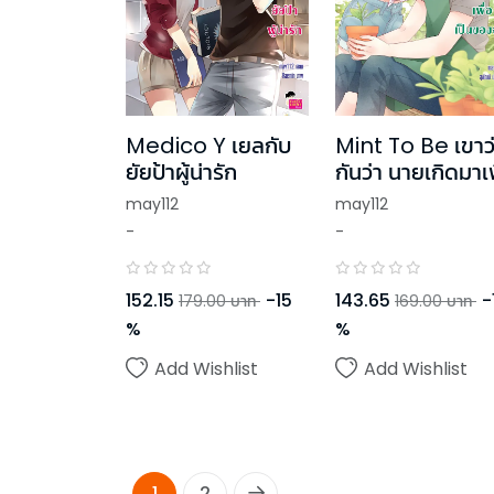
Medico Y เยลกับ
Mint To Be เขาว
ยัยป้าผู้น่ารัก
กันว่า นายเกิดมาเพ
เป็นของฉัน!
may112
may112
-
-
152.15
-
15
143.65
-
179.00
บาท
169.00
บาท
%
%
Add Wishlist
Add Wishlist
1
2