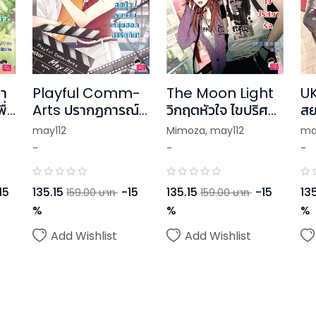
่า
Playful Comm-
The Moon Light
UK
ื่อ
Arts ปรากฏการณ์
วิกฤตหัวใจ ไขปริศนา
สย
สุดป่วน รบกวนหนุ่ม
รัก
แส
may112
Mimoza
,
may112
ma
ฮอตมารักกัน! ชุด U
-
-
-
Prince
15
135.15
-
15
135.15
-
15
135
159.00
บาท
159.00
บาท
%
%
%
Add Wishlist
Add Wishlist