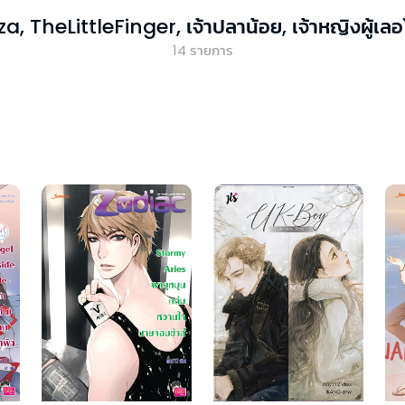
 TheLittleFinger, เจ้าปลาน้อย, เจ้าหญิงผู้เลอโ
14
รายการ