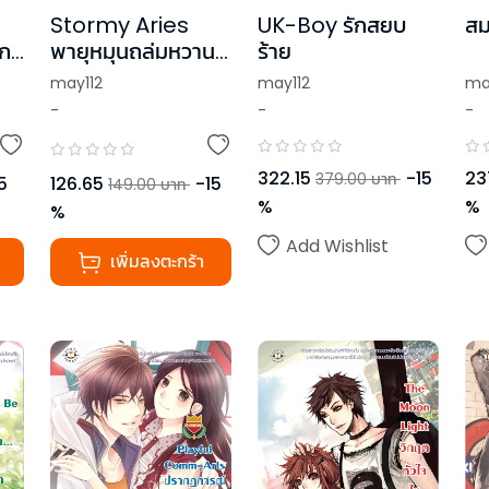
Stormy Aries
UK-Boy รักสยบ
สม
าก
พายุหมุนถล่มหวาน
ร้าย
ใจนายจอมซ่าส์
may112
may112
ma
-
-
-
322.15
-
15
23
379.00
บาท
5
126.65
-
15
149.00
บาท
%
%
%
Add Wishlist
เพิ่มลงตะกร้า