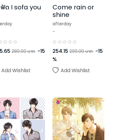
ฟัด I sofa you
Come rain or
shine
terday
afterday
-
5.65
-
15
254.15
-
15
289.00
บาท
299.00
บาท
%
Add Wishlist
Add Wishlist