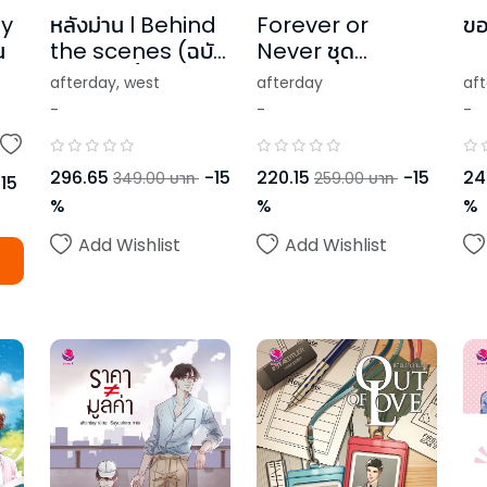
my
หลังม่าน l Behind
Forever or
ขอ
น
the scenes (ฉบับ
Never ชุด
ปรับปรุงเนื้อหา)
RealGuysFiction
afterday
,
west
afterday
af
-
-
-
296.65
-
15
220.15
-
15
24
349.00
บาท
259.00
บาท
-
15
%
%
%
Add Wishlist
Add Wishlist