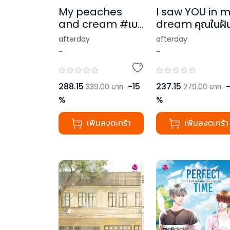
My peaches
I saw YOU in 
and cream #เบย์
dream คุณในฝั
กลิ่นพีช
afterday
afterday
-
-
288.15
-
15
237.15
339.00
บาท
279.00
บาท
%
%
เพิ่มลงตะกร้า
เพิ่มลงตะกร้า