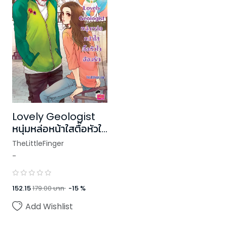
Lovely Geologist
หนุ่มหล่อหน้าใสตื๊อหัวใจ
อ้อนรัก ชุด U Prince
TheLittleFinger
-
152.15
179.00
บาท
-
15
%
Add Wishlist