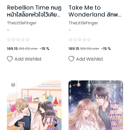
Rebellion Time กบฏ
Take Me to
หน้าใสล็อกหัวใจไว้เคียง
Wonderland ลักพา
รัก (ปกใหม่)
หัวใจฉันไปทีที่รัก
TheLittleFinger
TheLittleFinger
-
-
169.15
199.00
บาท
-
15
%
169.15
199.00
บาท
-
15
%
Add Wishlist
Add Wishlist