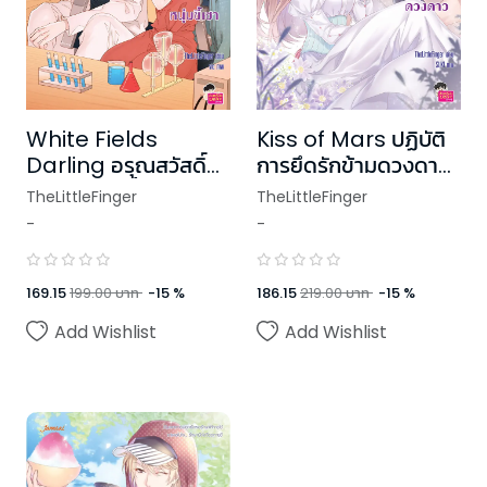
White Fields
Kiss of Mars ปฏิบัติ
Darling อรุณสวัสดิ์
การยึดรักข้ามดวงดาว
หลงรักหนุ่มขี้เซา
(ปกใหม่)
TheLittleFinger
TheLittleFinger
-
-
169.15
199.00
บาท
-
15
%
186.15
219.00
บาท
-
15
%
Add Wishlist
Add Wishlist