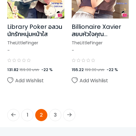
Library Poker อลวน
Billionaire Xavier
นักรักหนุ่มหน้าใส
สยบหัวใจคุณ
หนู(?)วายร้าย
TheLittleFinger
TheLittleFinger
-
-
131.82
169.00
บาท
-
22
%
155.22
199.00
บาท
-
22
%
Add Wishlist
Add Wishlist
1
2
3