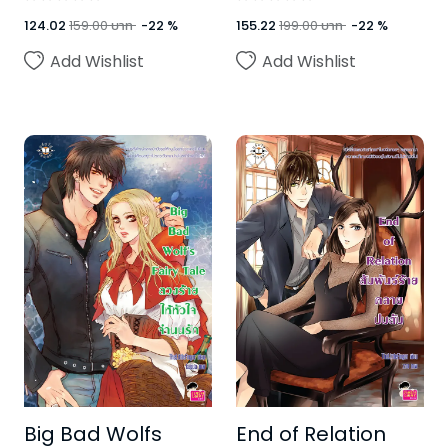
124.02
159.00
บาท
-
22
%
155.22
199.00
บาท
-
22
%
Add Wishlist
Add Wishlist
Big Bad Wolfs
End of Relation