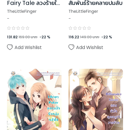
Fairy Tale ลวงร้ายให้
สัมพันธ์ร้ายคลายปมลับ
หัวใจจำนนรัก
TheLittleFinger
TheLittleFinger
-
-
131.82
169.00
บาท
-
22
%
116.22
149.00
บาท
-
22
%
Add Wishlist
Add Wishlist