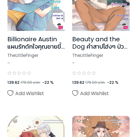
Billionaire Austin
Beauty and the
แผนรักดักใจคุณชายขี้
Dog คำสาปโฮ่งๆ ป่วน
อาย
ใจยัยโฉมงาม
TheLittleFinger
TheLittleFinger
-
-
139.62
179.00
บาท
-
22
%
139.62
179.00
บาท
-
22
%
Add Wishlist
Add Wishlist