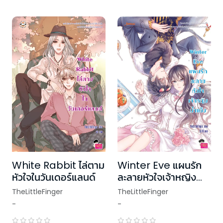
White Rabbit ไล่ตาม
Winter Eve แผนรัก
หัวใจในวันเดอร์แลนด์
ละลายหัวใจเจ้าหญิงน้ำ
แข็ง (ปกใหม่)
TheLittleFinger
TheLittleFinger
-
-