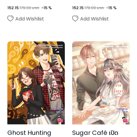
152.15
179.00
บาท
-
15
%
152.15
179.00
บาท
-
15
%
Add Wishlist
Add Wishlist
Ghost Hunting
Sugar Café เปิด