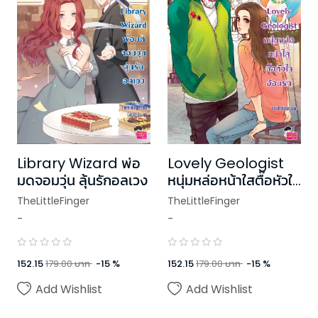
Library Wizard พ่อ
Lovely Geologist
มดจอมวุ่น ลุ้นรักอลเวง
หนุ่มหล่อหน้าใสตื๊อหัวใจ
อ้อนรัก ชุด U Prince
TheLittleFinger
TheLittleFinger
-
-
152.15
179.00
บาท
-
15
%
152.15
179.00
บาท
-
15
%
Add Wishlist
Add Wishlist