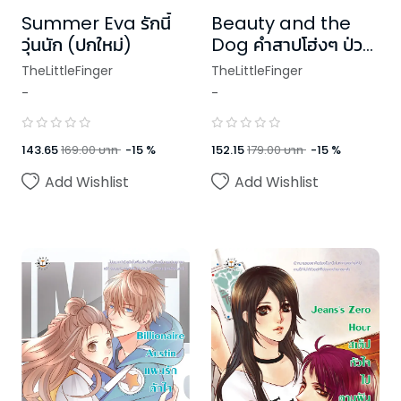
Summer Eva รักนี้
Beauty and the
วุ่นนัก (ปกใหม่)
Dog คำสาปโฮ่งๆ ป่วน
ใจยัยโฉมงาม
TheLittleFinger
TheLittleFinger
-
-
143.65
169.00
บาท
-
15
%
152.15
179.00
บาท
-
15
%
Add Wishlist
Add Wishlist