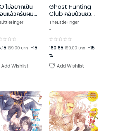
O ไม่อยากเป็น
Ghost Hunting
ื่อนแล้วครับผม
Club คลับป่วนชวน
ด Head U, Luv
ล่าผี
LittleFinger
TheLittleFinger
ou
-
.15
-
15
160.65
-
15
159.00
บาท
189.00
บาท
%
Add Wishlist
Add Wishlist