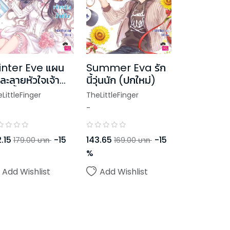
nter Eve แผน
Summer Eva รัก
กละลายหัวใจเจ้า
นี้วุ่นนัก (ปกใหม่)
ิงน้ำแข็ง (ปก
LittleFinger
TheLittleFinger
ม่)
-
.15
-
15
143.65
-
15
179.00
บาท
169.00
บาท
%
Add Wishlist
Add Wishlist