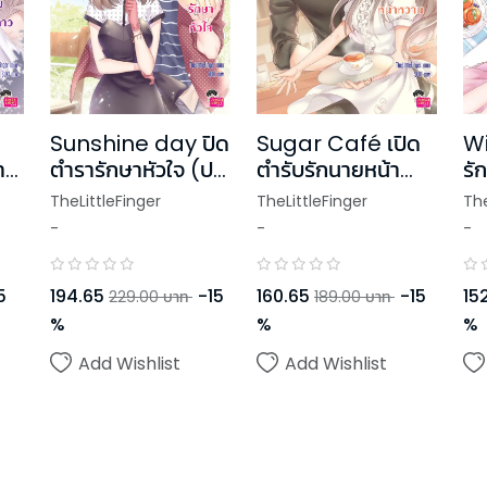
Sunshine day ปิด
Sugar Café เปิด
Wi
้าม
ตำรารักษาหัวใจ (ปก
ตำรับรักนายหน้า
รั
ใหม่)
หวาน (ปกใหม่)
หญ
TheLittleFinger
TheLittleFinger
The
ให
-
-
-
5
194.65
-
15
160.65
-
15
152
229.00
บาท
189.00
บาท
%
%
%
Add Wishlist
Add Wishlist