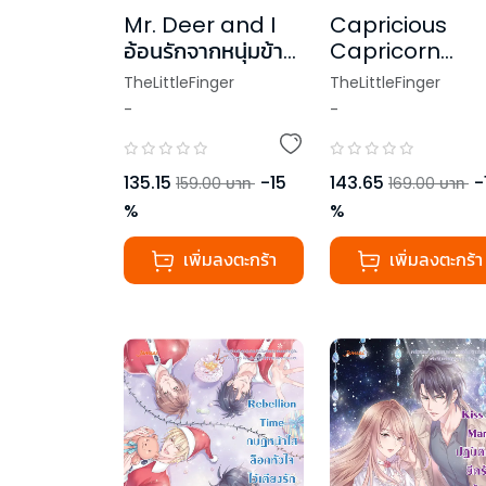
Mr. Deer and I
Capricious
อ้อนรักจากหนุ่มข้าง
Capricorn
บ้าน
ประกาศรักร้ายละ
TheLittleFinger
TheLittleFinger
หัวใจ ชุด Prince
-
-
Zodiac
135.15
-
15
143.65
-
159.00
บาท
169.00
บาท
%
%
เพิ่มลงตะกร้า
เพิ่มลงตะกร้า