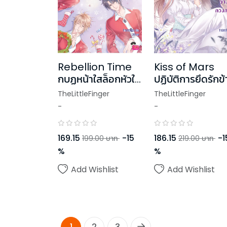
Rebellion Time
Kiss of Mars
กบฏหน้าใสล็อกหัวใจ
ปฏิบัติการยึดรักข
ไว้เคียงรัก (ปกใหม่)
ดวงดาว (ปกใหม่)
TheLittleFinger
TheLittleFinger
-
-
169.15
-
15
186.15
-
1
199.00
บาท
219.00
บาท
%
%
Add Wishlist
Add Wishlist
1
2
3