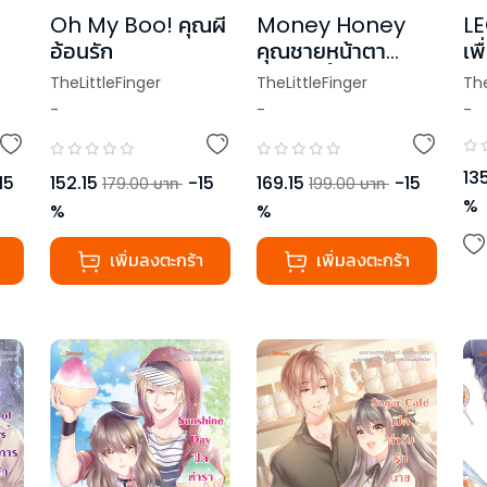
Oh My Boo! คุณผี
Money Honey
LE
อ้อนรัก
คุณชายหน้าตา
เพ
ลาย
ยกับยัยขี้งก
ชุ
TheLittleFinger
TheLittleFinger
The
 of
Y
-
-
-
135
15
152.15
-
15
169.15
-
15
179.00
บาท
199.00
บาท
%
%
%
เพิ่มลงตะกร้า
เพิ่มลงตะกร้า