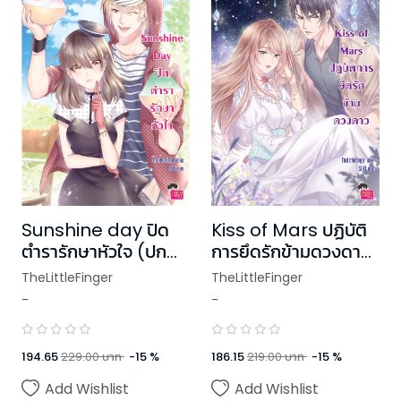
Sunshine day ปิด
Kiss of Mars ปฏิบัติ
ตำรารักษาหัวใจ (ปก
การยึดรักข้ามดวงดาว
ใหม่)
(ปกใหม่)
TheLittleFinger
TheLittleFinger
-
-
194.65
229.00
บาท
-
15
%
186.15
219.00
บาท
-
15
%
Add Wishlist
Add Wishlist