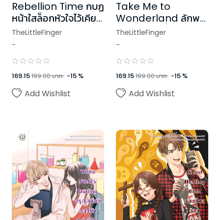
Rebellion Time กบฏ
Take Me to
หน้าใสล็อกหัวใจไว้เคียง
Wonderland ลักพา
รัก (ปกใหม่)
หัวใจฉันไปทีที่รัก
TheLittleFinger
TheLittleFinger
-
-
169.15
199.00
บาท
-
15
%
169.15
199.00
บาท
-
15
%
Add Wishlist
Add Wishlist