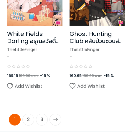
White Fields
Ghost Hunting
Darling อรุณสวัสดิ์
Club คลับป่วนชวนล่า
หลงรักหนุ่มขี้เซา
ผี
TheLittleFinger
TheLittleFinger
-
-
169.15
199.00
บาท
-
15
%
160.65
189.00
บาท
-
15
%
Add Wishlist
Add Wishlist
1
2
3