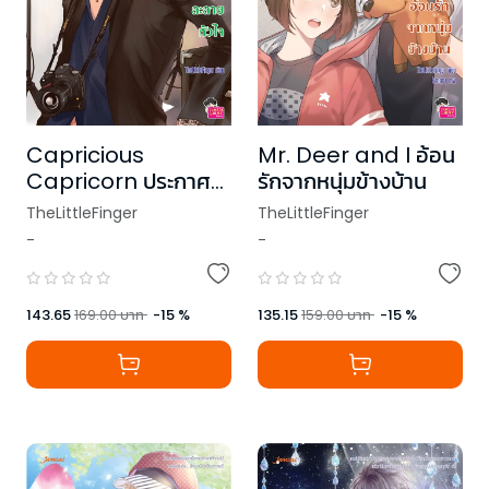
Capricious
Mr. Deer and I อ้อน
Capricorn ประกาศ
รักจากหนุ่มข้างบ้าน
รักร้ายละลายหัวใจ ชุด
TheLittleFinger
TheLittleFinger
Prince of Zodiac
-
-
143.65
169.00
บาท
-
15
%
135.15
159.00
บาท
-
15
%