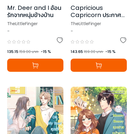
Mr. Deer and I อ้อน
Capricious
รักจากหนุ่มข้างบ้าน
Capricorn ประกาศ
รักร้ายละลายหัวใจ ชุด
TheLittleFinger
TheLittleFinger
Prince of Zodiac
-
-
135.15
159.00
บาท
-
15
%
143.65
169.00
บาท
-
15
%