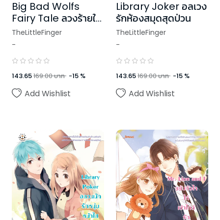
Big Bad Wolfs
Library Joker อลเวง
Fairy Tale ลวงร้ายให้
รักห้องสมุดสุดป่วน
หัวใจจำนนรัก
TheLittleFinger
TheLittleFinger
-
-
143.65
169.00
บาท
-
15
%
143.65
169.00
บาท
-
15
%
Add Wishlist
Add Wishlist