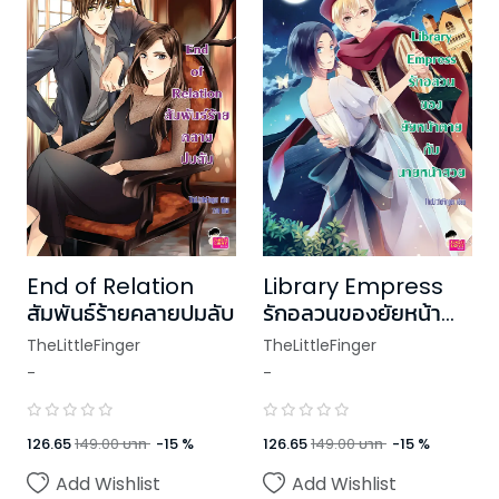
End of Relation
Library Empress
สัมพันธ์ร้ายคลายปมลับ
รักอลวนของยัยหน้า
ตายกับนายหน้าสวย
TheLittleFinger
TheLittleFinger
-
-
126.65
149.00
บาท
-
15
%
126.65
149.00
บาท
-
15
%
Add Wishlist
Add Wishlist