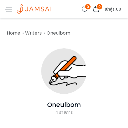
0
0
เข้าสู่ระบบ
Home
Writers
Oneulbom
Oneulbom
4
รายการ