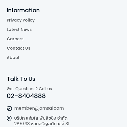
Information
Privacy Policy
Latest News
Careers
Contact Us
About
Talk To Us
Got Questions? Call us
02-8404888
member@jamsai.com
บริษัท แจ่มใส พับลิชชิ่ง จำกัด
285/33 ซอยจรัญสนิทวงศ์ 31