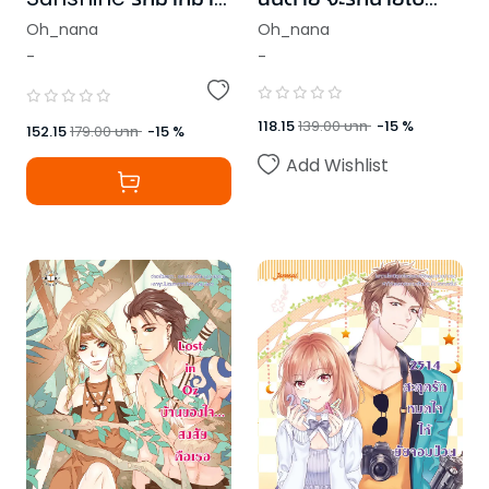
สาววายข้างบ้าน
ตลอดกาล
Oh_nana
Oh_nana
-
-
118.15
139.00
บาท
-
15
%
152.15
179.00
บาท
-
15
%
Add Wishlist