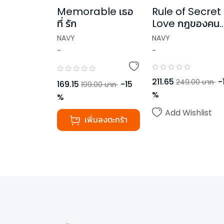
Memorable เธอ
Rule of Secret
ที่ รัก
Love กฎของคน
แอบรัก
NAVY
NAVY
-
-
211.65
-
249.00
บาท
169.15
-
15
199.00
บาท
%
%
Add Wishlist
เพิ่มลงตะกร้า