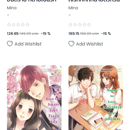
Mina
Mina
-
-
126.65
149.00
บาท
-
15
%
169.15
199.00
บาท
-
15
%
Add Wishlist
Add Wishlist