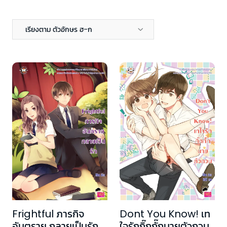
เรียงตาม ตัวอักษร ฮ-ก
Frightful ภารกิจ
Dont You Know! เท
อันตราย กลายเป็นรัก
ใจรักกิ๊กกั๊กนายตัวกวน