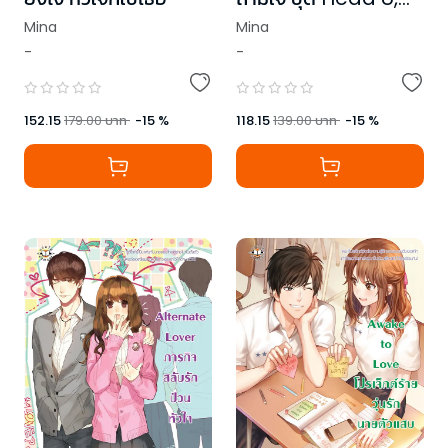
Luv You
Mina
Mina
-
-
152.15
179.00
บาท
-
15
%
118.15
139.00
บาท
-
15
%