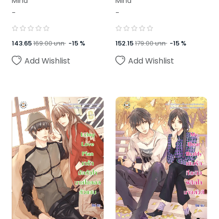
Mina
Mina
-
-
143.65
169.00
บาท
-
15
%
152.15
179.00
บาท
-
15
%
Add Wishlist
Add Wishlist