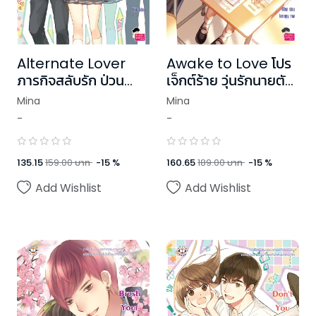
Alternate Lover
Awake to Love โปร
ภารกิจสลับรัก ป่วน
เจ็กต์ร้าย วุ่นรักนายตัว
หัวใจ
แสบ
Mina
Mina
-
-
135.15
159.00
บาท
-
15
%
160.65
189.00
บาท
-
15
%
Add Wishlist
Add Wishlist