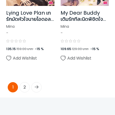
Lying Love Plan เท
My Dear Buddy
รักมัดหัวใจนายไอดอล
เติมรักทีละนิดพิชิตใจ
ตัวแสบ
นายตัวดี
Mina
Mina
-
-
135.15
159.00
บาท
-
15
%
109.65
129.00
บาท
-
15
%
Add Wishlist
Add Wishlist
1
2