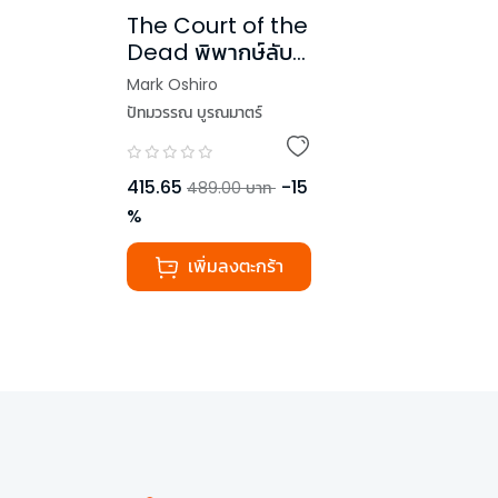
The Court of the
Dead พิพากษ์ลับ
ดับวิญญาณ
Mark Oshiro
ปัทมวรรณ บูรณมาตร์
,
Rick Riordan
415.65
-
15
489.00
บาท
%
เพิ่มลงตะกร้า