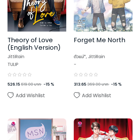
Theory of Love
Forget Me North
(English Version)
JittiRain
ตัวแม่*
,
JittiRain
TULIP
-
,
Chiffon_cake
526.15
619.00
บาท
-
15
%
313.65
369.00
บาท
-
15
%
Add Wishlist
Add Wishlist