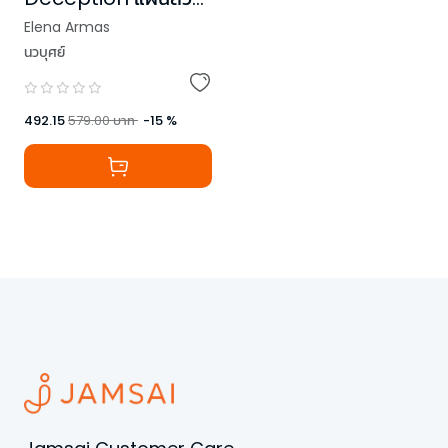
สู่ห้วงรักแบบฉบับสเปน
Elena Armas
นวบุศย์
492.15
579.00
บาท
-
15
%