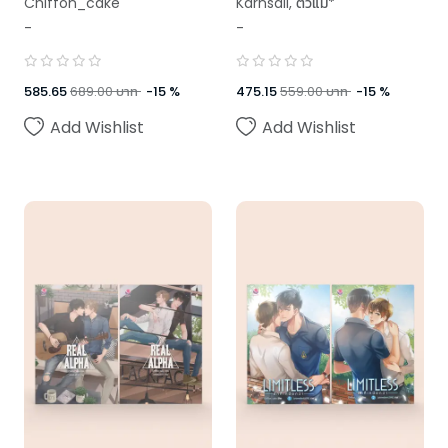
Chiffon_cake
Karnsaii
,
ตัวแม่*
scenes)
-
-
,
Chiffon_cake
,
Swanlee
585.65
689.00
บาท
-
15
%
475.15
559.00
บาท
-
15
%
Add Wishlist
Add Wishlist