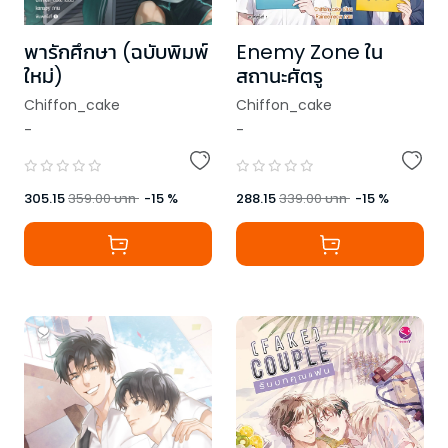
พารักศึกษา (ฉบับพิมพ์
Enemy Zone ใน
ใหม่)
สถานะศัตรู
Chiffon_cake
Chiffon_cake
-
-
305.15
359.00
บาท
-
15
%
288.15
339.00
บาท
-
15
%