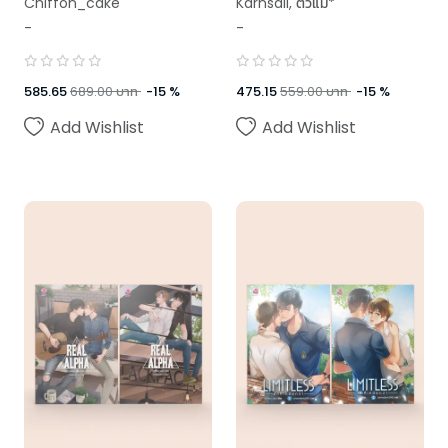
Chiffon_cake
Karnsaii
,
ตัวแม่*
scenes)
-
-
,
Chiffon_cake
,
Swanlee
585.65
689.00
บาท
-
15
%
475.15
559.00
บาท
-
15
%
Add Wishlist
Add Wishlist