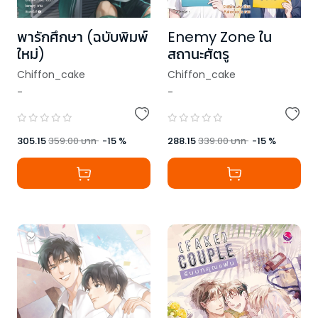
พารักศึกษา (ฉบับพิมพ์
Enemy Zone ใน
ใหม่)
สถานะศัตรู
Chiffon_cake
Chiffon_cake
-
-
305.15
359.00
บาท
-
15
%
288.15
339.00
บาท
-
15
%