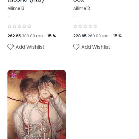
Ailime13
Ailime13
-
-
262.65
309.00
บาท
-
15
%
228.65
269.00
บาท
-
15
%
Add Wishlist
Add Wishlist