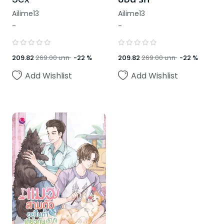
Ailime13
Ailime13
-
-
209.82
269.00
บาท
-
22
%
209.82
269.00
บาท
-
22
%
Add Wishlist
Add Wishlist