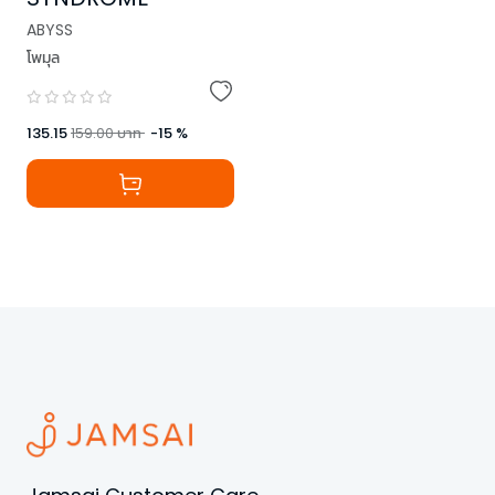
ABYSS
โพมุล
135.15
159.00
บาท
-
15
%