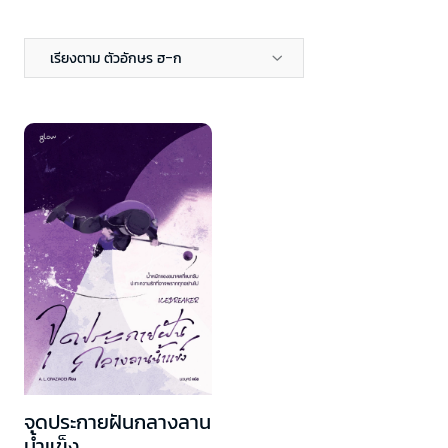
เรียงตาม ตัวอักษร ฮ-ก
จุดประกายฝันกลางลาน
น้ำแข็ง