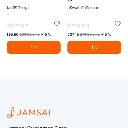
โอมศิริ วีระกุล
สุริพงษ์ ตันติยานนท์
-
-
,
TAXBugnoms
,
ดีเจพี่อ้อย
,
เธมส์ THINKต่าง
,
Low Profile
,
โสภณ ศุภมั่งมี
,
โอมศิริ วีระกุล
195.50
230.00
บาท
-
15
%
237.15
279.00
บาท
-
15
%
,
หมอจริง
,
อานนทวงศ์ มฤคพิทักษ์
,
ทำเรื่องเล่นให้เป็นเรื่องใหญ่
,
นภดล ร่มโพธิ์
,
ทิง (วันนี้เจอนั่น)
,
คิดมาก