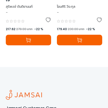
สุริพงษ์ ตันติยานนท์
โอมศิริ วีระกุล
-
-
,
TAXBugnoms
,
ดีเจพี่อ้อย
,
เธมส์ THINKต่าง
,
Low Profile
,
โสภณ ศุภมั่งมี
,
โอมศิริ วีระกุล
217.62
279.00
บาท
-
22
%
179.40
230.00
บาท
-
22
%
,
หมอจริง
,
อานนทวงศ์ มฤคพิทักษ์
,
ทำเรื่องเล่นให้เป็นเรื่องใหญ่
,
นภดล ร่มโพธิ์
,
ทิง (วันนี้เจอนั่น)
,
คิดมาก