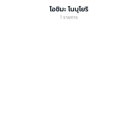
โอชิมะ โนบุโยริ
1
รายการ