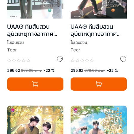
UAAG ทีมสืบสวน
UAAG ทีมสืบสวน
อุบัติเหตุทางอากาศ
อุบัติเหตุทางอากาศ
เล่ม 1
เล่ม 2
โม่เฉินฮวน
โม่เฉินฮวน
Tear
Tear
295.62
379.00
บาท
-
22
%
295.62
379.00
บาท
-
22
%