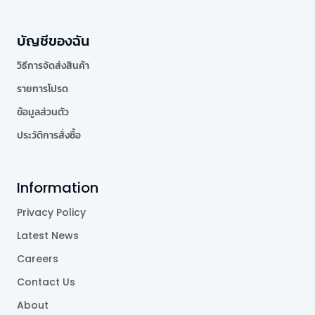
บัญชีของฉัน
วิธีการจัดส่งสินค้า
รายการโปรด
ข้อมูลส่วนตัว
ประวัติการสั่งซื้อ
Information
Privacy Policy
Latest News
Careers
Contact Us
About