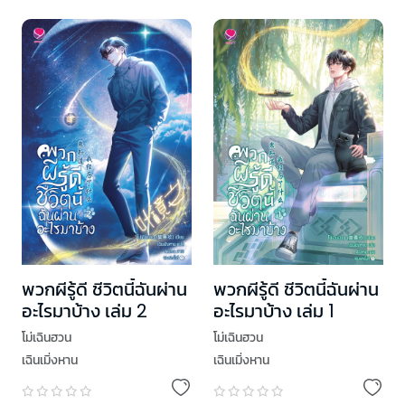
พวกผีรู้ดี ชีวิตนี้ฉันผ่าน
พวกผีรู้ดี ชีวิตนี้ฉันผ่าน
อะไรมาบ้าง เล่ม 2
อะไรมาบ้าง เล่ม 1
โม่เฉินฮวน
โม่เฉินฮวน
เฉินเมิ่งหาน
เฉินเมิ่งหาน