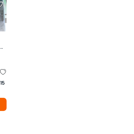
าศ
-
15