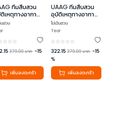
AG ทีมสืบสวน
UAAG ทีมสืบสวน
บัติเหตุทางอากาศ
อุบัติเหตุทางอากาศ
่ม 4 (เล่มจบ)
เล่ม 3
ฉินฮวน
โม่เฉินฮวน
ar
Tear
2.15
-
15
322.15
-
15
379.00
บาท
379.00
บาท
%
เพิ่มลงตะกร้า
เพิ่มลงตะกร้า