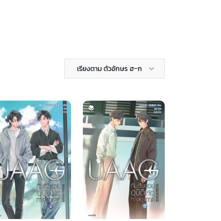
เรียงตาม ตัวอักษร ฮ-ก