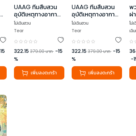
UAAG ทีมสืบสวน
UAAG ทีมสืบสวน
พวก
าศ
อุบัติเหตุทางอากาศ
อุบัติเหตุทางอากาศ
ผ่
เล่ม 3
เล่ม 4 (เล่มจบ)
1
โม่เฉินฮวน
โม่เฉินฮวน
โม่เ
Tear
Tear
เฉิน
-
15
322.15
-
15
322.15
-
15
36
379.00
บาท
379.00
บาท
%
%
-
1
เพิ่มลงตะกร้า
เพิ่มลงตะกร้า