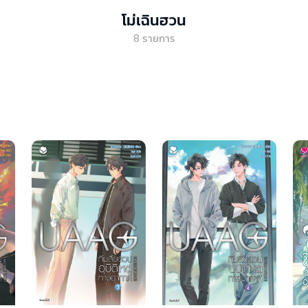
โม่เฉินฮวน
8
รายการ