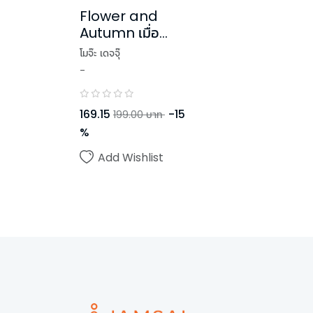
Flower and
Autumn เมื่อ
ดอกไม้ผลิบานยาม
โมจ๊ะ เดจจุ๊
ฤดูใบไม้ร่วง
-
169.15
-
15
199.00
บาท
%
Add Wishlist