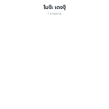
โมจ๊ะ เดจจุ๊
1
รายการ