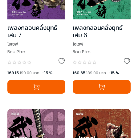
เพลงกลอนคลั่งยุทธ์
เพลงกลอนคลั่งยุทธ์
เล่ม 7
เล่ม 6
โจเซฟ
โจเซฟ
Bou Ptrn
Bou Ptrn
169.15
199.00
บาท
-
15
%
160.65
189.00
บาท
-
15
%