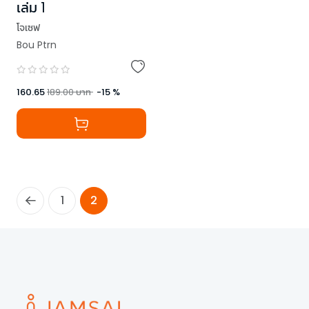
เล่ม 1
โจเซฟ
Bou Ptrn
160.65
189.00
บาท
-
15
%
1
2