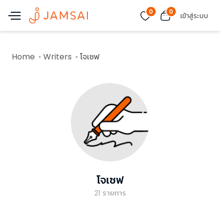
0
0
เข้าสู่ระบบ
Home
Writers
โจเซฟ
โจเซฟ
21
รายการ