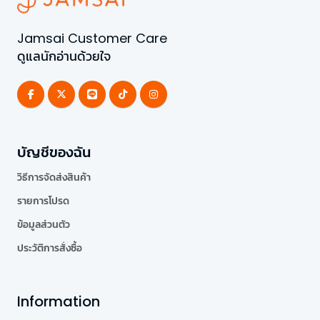
Jamsai Customer Care
ดูแลนักอ่านด้วยใจ
บัญชีของฉัน
วิธีการจัดส่งสินค้า
รายการโปรด
ข้อมูลส่วนตัว
ประวัติการสั่งซื้อ
Information