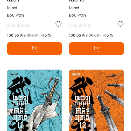
โจเซฟ
โจเซฟ
Bou Ptrn
Bou Ptrn
160.65
189.00
บาท
-
15
%
160.65
189.00
บาท
-
15
%