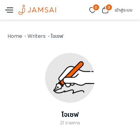
0
0
เข้าสู่ระบบ
Home
Writers
โจเซฟ
โจเซฟ
21
รายการ