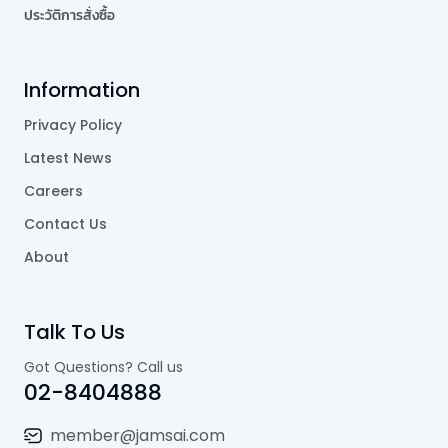
ประวัติการสั่งซื้อ
Information
Privacy Policy
Latest News
Careers
Contact Us
About
Talk To Us
Got Questions? Call us
02-8404888
member@jamsai.com