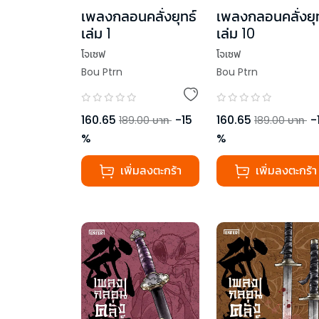
เพลงกลอนคลั่งยุทธ์
เพลงกลอนคลั่งยุท
เล่ม 1
เล่ม 10
โจเซฟ
โจเซฟ
Bou Ptrn
Bou Ptrn
160.65
-
15
160.65
-
189.00
บาท
189.00
บาท
%
%
เพิ่มลงตะกร้า
เพิ่มลงตะกร้า