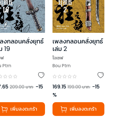
ลงกลอนคลั่งยุทธ์
เพลงกลอนคลั่งยุทธ์
่ม 19
เล่ม 2
ซฟ
โจเซฟ
 Ptrn
Bou Ptrn
7.65
-
15
169.15
-
15
209.00
บาท
199.00
บาท
%
เพิ่มลงตะกร้า
เพิ่มลงตะกร้า