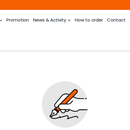
Promotion
News & Activity
How to order
Contact