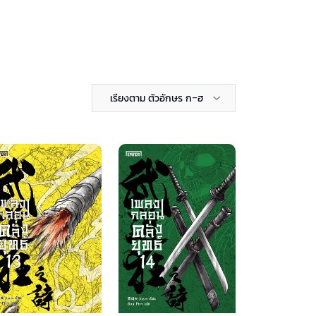
เรียงตาม ตัวอักษร ก-ฮ