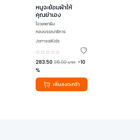
หนูจะย้อมผ้าให้
คุณย่าเอง
โจวเหยาผิง
กองบรรณาธิการ
JamsaiKids
283.50
-
10
315.00
บาท
%
เพิ่มลงตะกร้า