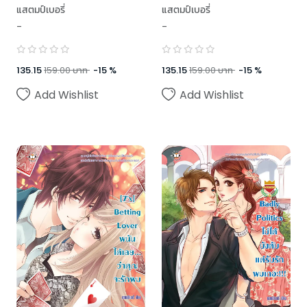
หัวใจนายเพลย์บอย
จำเลย(น่า)รัก
แสตมป์เบอรี่
แสตมป์เบอรี่
-
-
135.15
159.00
บาท
-
15
%
135.15
159.00
บาท
-
15
%
Add Wishlist
Add Wishlist