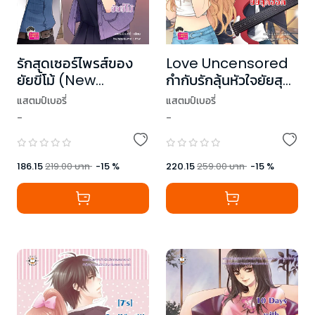
รักสุดเซอร์ไพรส์ของ
Love Uncensored
ยัยขี้โม้ (New
กำกับรักลุ้นหัวใจยัยสุด
Edition)
ฮอต (New Edition)
แสตมป์เบอรี่
แสตมป์เบอรี่
-
-
186.15
219.00
บาท
-
15
%
220.15
259.00
บาท
-
15
%