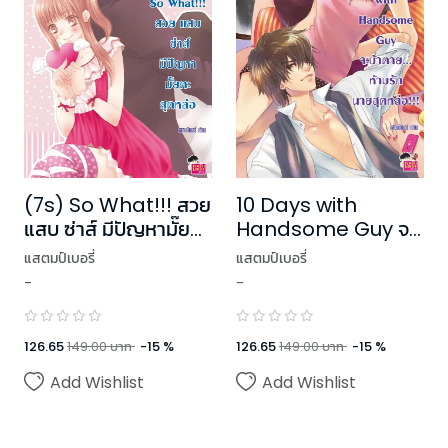
(7s) So What!!! สวย
10 Days with
แสบ ซ่าส์ มีปัญหามั๊ยคะ
Handsome Guy จะ
สุดหล่อ
บ้าตายห้ามรักนายสุด
แสตมป์เบอรี่
แสตมป์เบอรี่
หล่อ!!!
-
-
126.65
149.00
บาท
-
15
%
126.65
149.00
บาท
-
15
%
Add Wishlist
Add Wishlist