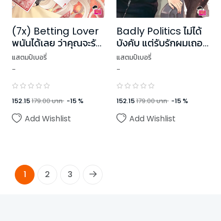
(7x) Betting Lover
Badly Politics ไม่ได้
พนันได้เลย ว่าคุณจะรัก
บังคับ แต่รับรักผมเถอะ
ผม ชุด (7x)
ชุด U Prince
แสตมป์เบอรี่
แสตมป์เบอรี่
-
-
152.15
179.00
บาท
-
15
%
152.15
179.00
บาท
-
15
%
Add Wishlist
Add Wishlist
1
2
3