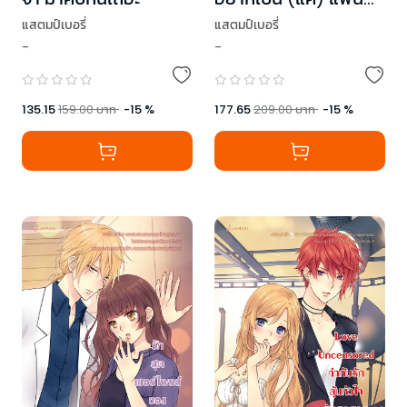
คลับแล้วครับผม
แสตมป์เบอรี่
แสตมป์เบอรี่
-
-
135.15
159.00
บาท
-
15
%
177.65
209.00
บาท
-
15
%