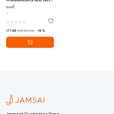
คิดหรอกนะ
แมนดี้
-
177.65
209.00
บาท
-
15
%