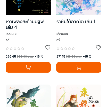
เงาเพลิงสะท้านปฐพี
ราชันใต้อาณัติ เล่ม 1
เล่ม 4
เอ๋อเหมย
เอ๋อเหมย
อวี้
อวี้
262.65
309.00
บาท
-
15
%
271.15
319.00
บาท
-
15
%