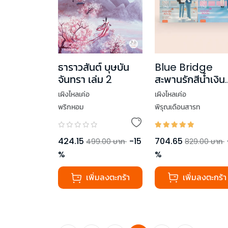
Blue Bridge
ธาราวสันต์ บุษบัน
สะพานรักสีน้ำเงิน
จันทรา เล่ม 2
เล่ม 1-2 (2 เล่มจ
เผิงไหลเค่อ
เผิงไหลเค่อ
พิรุณเดือนสารท
พริกหอม
704.65
424.15
-
15
829.00
บาท
499.00
บาท
%
%
เพิ่มลงตะกร้า
เพิ่มลงตะกร้า