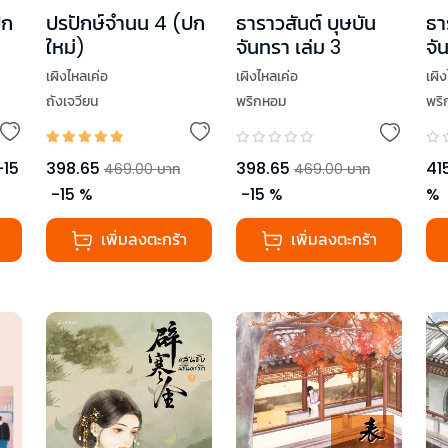
ปก
ปรปักษ์จำนน 4 (ปก
ธาราวสันต์ บุษบัน
ธา
ใหม่)
จันทรา เล่ม 3
จั
เผิงไหลเค่อ
เผิงไหลเค่อ
เผิ
ถังเจวียน
พริกหอม
พริ
-
15
398.65
398.65
41
469.00
บาท
469.00
บาท
-
15
%
-
15
%
%
เพิ่มลงตะกร้า
เพิ่มลงตะกร้า