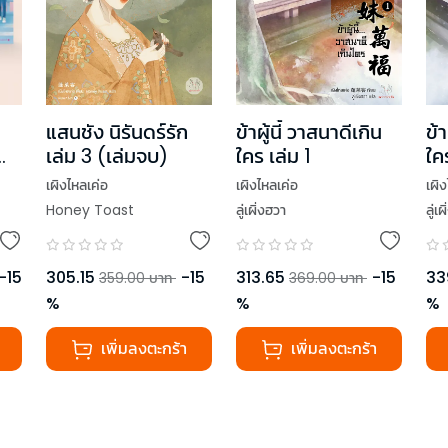
แสนชัง นิรันดร์รัก
ข้าผู้นี้ วาสนาดีเกิน
ข้า
เล่ม 3 (เล่มจบ)
ใคร เล่ม 1
ใค
บ)
เผิงไหลเค่อ
เผิงไหลเค่อ
เผิ
Honey Toast
ลู่เผิ่งฮวา
ลู่เ
-
15
305.15
-
15
313.65
-
15
33
359.00
บาท
369.00
บาท
%
%
%
เพิ่มลงตะกร้า
เพิ่มลงตะกร้า