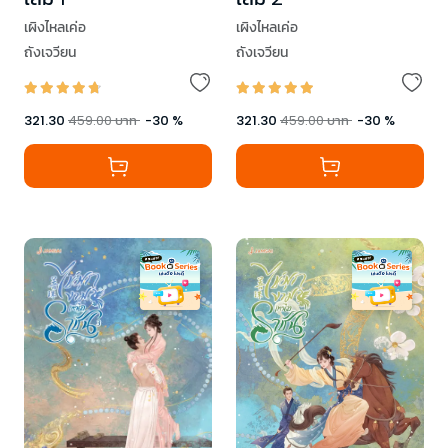
เผิงไหลเค่อ
เผิงไหลเค่อ
ถังเจวียน
ถังเจวียน
321.30
459.00
บาท
-
30
%
321.30
459.00
บาท
-
30
%