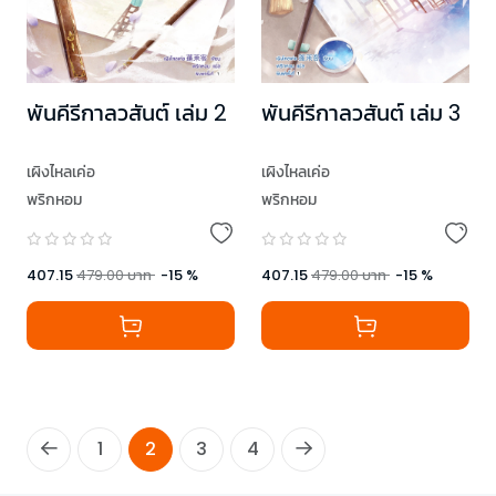
พันคีรีกาลวสันต์ เล่ม 2
พันคีรีกาลวสันต์ เล่ม 3
เผิงไหลเค่อ
เผิงไหลเค่อ
พริกหอม
พริกหอม
407.15
479.00
บาท
-
15
%
407.15
479.00
บาท
-
15
%
1
2
3
4