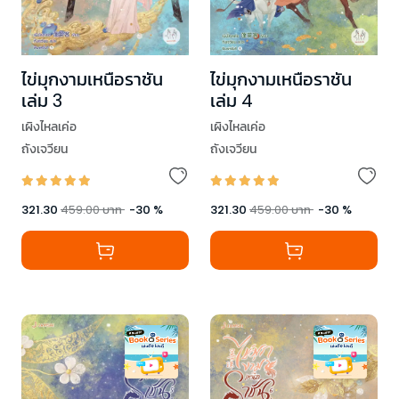
ไข่มุกงามเหนือราชัน
ไข่มุกงามเหนือราชัน
เล่ม 3
เล่ม 4
เผิงไหลเค่อ
เผิงไหลเค่อ
ถังเจวียน
ถังเจวียน
321.30
459.00
บาท
-
30
%
321.30
459.00
บาท
-
30
%