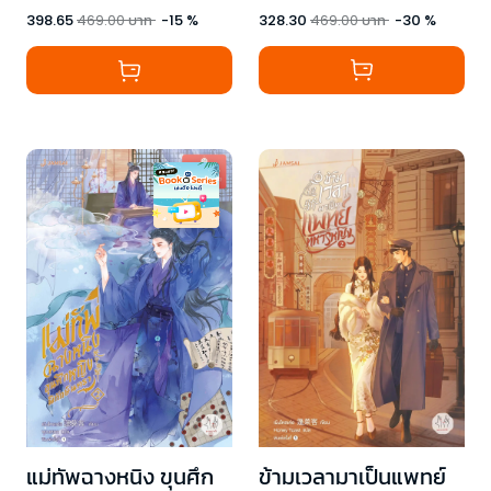
328.30
469.00
บาท
-
30
%
398.65
469.00
บาท
-
15
%
แม่ทัพฉางหนิง ขุนศึก
ข้ามเวลามาเป็นแพทย์