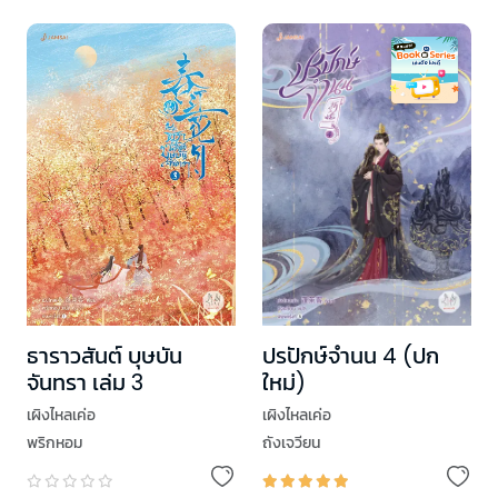
ปรปักษ์จำนน 4 (ปก
ธาราวสันต์ บุษบัน
ใหม่)
จันทรา เล่ม 3
เผิงไหลเค่อ
เผิงไหลเค่อ
ถังเจวียน
พริกหอม