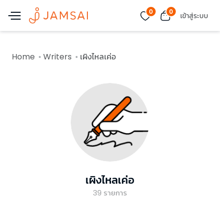
0
0
เข้าสู่ระบบ
Home
Writers
เผิงไหลเค่อ
เผิงไหลเค่อ
39
รายการ