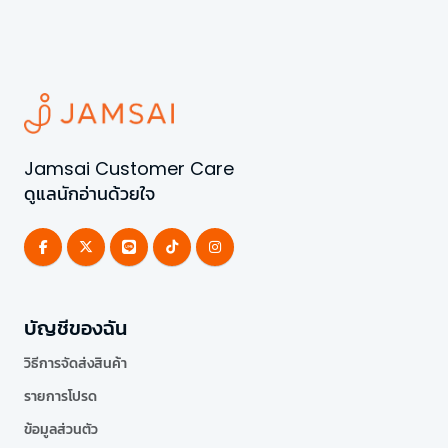
Jamsai Customer Care
ดูแลนักอ่านด้วยใจ
บัญชีของฉัน
วิธีการจัดส่งสินค้า
รายการโปรด
ข้อมูลส่วนตัว