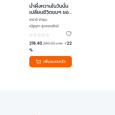
น้ำผึ้งหวานในวันนั้น
เปลี่ยนชีวิตขมๆ ของ
ฉันในวันนี้
เทราจิ ฮารุนะ
ณัฐจุฑา สุวรรณรัตน์
218.40
-
22
280.00
บาท
%
เพิ่มลงตะกร้า