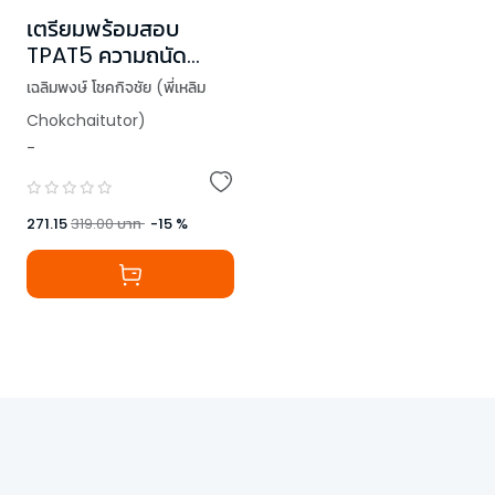
เตรียมพร้อมสอบ
TPAT5 ความถนัด
ครุศาสตร์-ศึกษา
เฉลิมพงษ์ โชคกิจชัย (พี่เหลิม
ศาสตร์
Chokchaitutor)
-
271.15
319.00
บาท
-
15
%