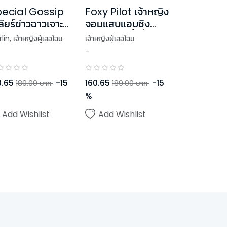
ecial Gossip
Foxy Pilot เจ้าหญิง
ลียร์ข่าวฉาวเจาะ
จอมแสบแอบชิง
าวรัก
หัวใจนักบินขี้เบื่อ ชุด
lin
,
เจ้าหญิงผู้เลอโฉม
เจ้าหญิงผู้เลอโฉม
U Prince
-
ideko_Sunshine
0.65
-
15
160.65
-
15
189.00
บาท
189.00
บาท
%
Add Wishlist
Add Wishlist