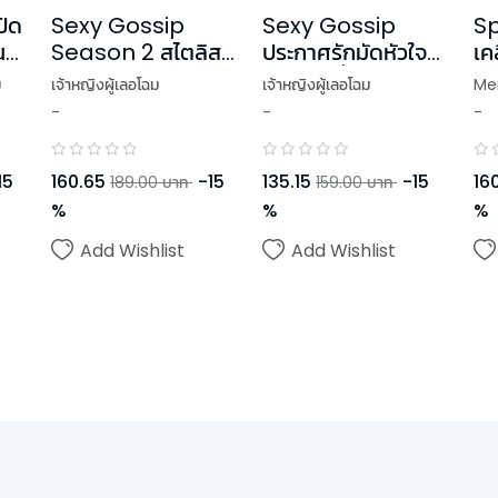
ปิด
Sexy Gossip
Sexy Gossip
Sp
น
Season 2 สไตลิสต์
ประกาศรักมัดหัวใจ
เค
ตัวร้ายจับประกายหัว
นายเซ็กซี่
ข่
ม
เจ้าหญิงผู้เลอโฉม
เจ้าหญิงผู้เลอโฉม
Mer
ใจยัยเซ็กซี่เกิร์ล
-
-
-
,
H
15
160.65
-
15
135.15
-
15
16
189.00
บาท
159.00
บาท
%
%
%
Add Wishlist
Add Wishlist