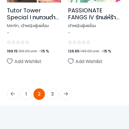
Tutor Tower
PASSIONATE
Special I ทบทวนตำรา
FANGS IV รักเล่ห์ร้าย
อีกครั้ง ใจนี้ยังมีเธอ
แวมไพร์เจ้าเสน่ห์
Merlin
,
เจ้าหญิงผู้เลอโฉม
เจ้าหญิงผู้เลอโฉม
-
-
169.15
199.00
บาท
-
15
%
126.65
149.00
บาท
-
15
%
Add Wishlist
Add Wishlist
1
2
3