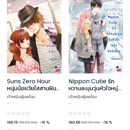
Suns Zero Hour
Nippon Cutie รัก
หนุ่มน้อยวัยใสสานฝัน
หวานละมุนวุ่นหัวใจหนุ่ม
หัวใจ
ชิงกันเซน
เจ้าหญิงผู้เลอโฉม
เจ้าหญิงผู้เลอโฉม
-
-
169.15
199.00
บาท
-
15
%
160.65
189.00
บาท
-
15
%