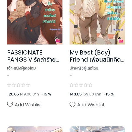
PASSIONATE
My Best (Boy)
FANGS V รักล่าร้าย
Friend เพื่อนสนิทคิด
แวมไพร์เจ้าเสน่ห์
ไกล หัวใจมีรัก
เจ้าหญิงผู้เลอโฉม
เจ้าหญิงผู้เลอโฉม
-
-
126.65
149.00
บาท
-
15
%
143.65
169.00
บาท
-
15
%
Add Wishlist
Add Wishlist