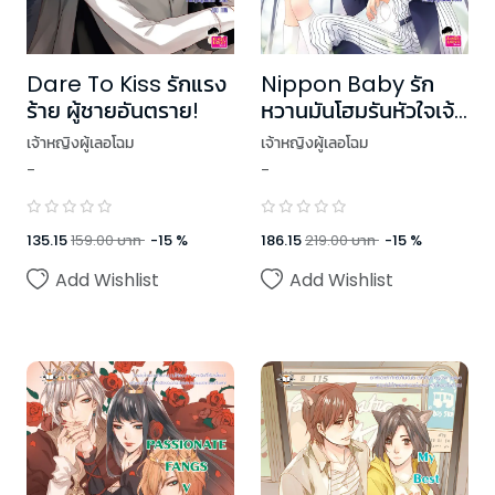
Dare To Kiss รักแรง
Nippon Baby รัก
ร้าย ผู้ชายอันตราย!
หวานมันโฮมรันหัวใจเจ้า
ชายเบสบอล
เจ้าหญิงผู้เลอโฉม
เจ้าหญิงผู้เลอโฉม
-
-
135.15
159.00
บาท
-
15
%
186.15
219.00
บาท
-
15
%
Add Wishlist
Add Wishlist