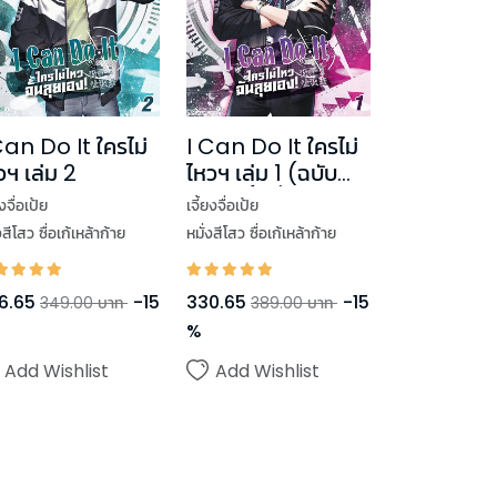
Can Do It ใครไม่
I Can Do It ใครไม่
วฯ เล่ม 2
ไหวฯ เล่ม 1 (ฉบับ
พิมพ์ครั้งที่ 2)
ยงจื่อเป้ย
เจี้ยงจื่อเป้ย
งสีโสว ซื่อเก้เหล้าก้าย
หมั่งสีโสว ซื่อเก้เหล้าก้าย
6.65
-
15
330.65
-
15
349.00
บาท
389.00
บาท
%
Add Wishlist
Add Wishlist