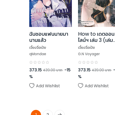
ฉันชอบแฟนนายมา
How to เดตออน
นานแล้ว
ไลน์ฯ เล่ม 3 (เล่ม
จบ)
เจี้ยงจื่อเป้ย
เจี้ยงจื่อเป้ย
qMondae
G.N Voyager
373.15
-
15
373.15
439.00
บาท
439.00
บาท
%
%
Add Wishlist
Add Wishlist
1
2