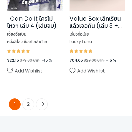
Value Box เลิกเรียน
I Can Do It ใครไม่
แล้วเจอกัน (เล่ม 3 +
ไหวฯ เล่ม 4 (เล่มจบ)
Box)
เจี้ยงจื่อเป้ย
เจี้ยงจื่อเป้ย
Lucky Luna
หมั่งสีโสว ซื่อเก้เหล้าก้าย
704.65
829.00
บาท
-
15
%
322.15
379.00
บาท
-
15
%
Add Wishlist
Add Wishlist
1
2