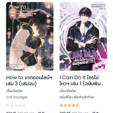
How to เดตออนไลน์ฯ
I Can Do It ใครไม่
เล่ม 3 (เล่มจบ)
ไหวฯ เล่ม 1 (ฉบับพิมพ์
ครั้งที่ 2)
เจี้ยงจื่อเป้ย
เจี้ยงจื่อเป้ย
G.N Voyager
หมั่งสีโสว ซื่อเก้เหล้าก้าย